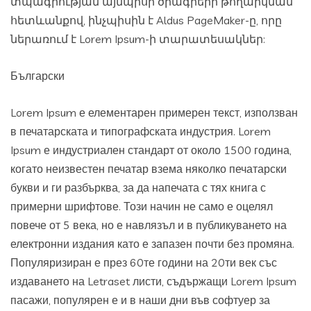
տպագրության այնպիսի ծրագրերի թողարկման
հետևանքով, ինչպիսին է Aldus PageMaker-ը, որը
ներառում է Lorem Ipsum-ի տարատեսակներ:
Български
Lorem Ipsum е елементарен примерен текст, използван
в печатарската и типографската индустрия. Lorem
Ipsum е индустриален стандарт от около 1500 година,
когато неизвестен печатар взема няколко печатарски
букви и ги разбърква, за да напечата с тях книга с
примерни шрифтове. Този начин не само е оцелял
повече от 5 века, но е навлязъл и в публикуването на
електронни издания като е запазен почти без промяна.
Популяризиран е през 60те години на 20ти век със
издаването на Letraset листи, съдържащи Lorem Ipsum
пасажи, популярен е и в наши дни във софтуер за