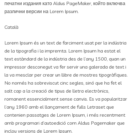
печатни издания като Aldus PageMaker, който включва
различни версии на Lorem Ipsum.
Català
Lorem Ipsum és un text de farciment usat per la indústria
de la tipografia i la impremta. Lorem Ipsum ha estat el
text estàndard de la indústria des de l’any 1500, quan un
impressor desconegut va fer servir una galerada de text i
la va mesclar per crear un llibre de mostres tipogràfiques.
No només ha sobreviscut cinc segles, sinó que ha fet el
salt cap a la creació de tipus de lletra electrònics,
romanent essencialment sense canvis. Es va popularitzar
l’any 1960 amb el llançament de fulls Letraset que
contenien passatges de Lorem Ipsum, i més recentment
amb programari d’autoedició com Aldus Pagemaker que
inclou versions de Lorem Ipsum.