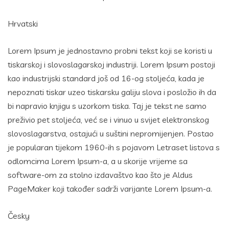
Hrvatski
Lorem Ipsum je jednostavno probni tekst koji se koristi u
tiskarskoj i slovoslagarskoj industriji. Lorem Ipsum postoji
kao industrijski standard još od 16-og stoljeća, kada je
nepoznati tiskar uzeo tiskarsku galiju slova i posložio ih da
bi napravio knjigu s uzorkom tiska. Taj je tekst ne samo
preživio pet stoljeća, već se i vinuo u svijet elektronskog
slovoslagarstva, ostajući u suštini nepromijenjen. Postao
je popularan tijekom 1960-ih s pojavom Letraset listova s
odlomcima Lorem Ipsum-a, a u skorije vrijeme sa
software-om za stolno izdavaštvo kao što je Aldus
PageMaker koji također sadrži varijante Lorem Ipsum-a.
Česky