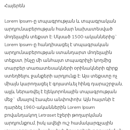
Հայերեն
Lorem Ipsum-ը տպագրության և տպագրական
արդյունաբերության համար նախատեսված
մոդելային տեքստ է: Սկսած 1500-ականներից`
Lorem Ipsum-ը հանդիսացել է տպագրական
արդյունաբերության ստանդարտ մոդելային
տեքստ, ինչը մի անհայտ տպագրիչի կողմից
տարբեր տառատեսակների օրինակների գիրք
ստեղծելու ջանքերի արդյունք է: Այս տեքստը ոչ
միայն կարողացել է գոյատևել հինգ դարաշրջան,
այլև ներառվել է էլեկտրոնային տպագրության
մեջ` մնալով էապես անփոփոխ: Այն հայտնի է
դարձել 1960-ականներին Lorem Ipsum
բովանդակող Letraset էջերի թողարկման
արդյունքում, իսկ ավելի ուշ համակարգչային