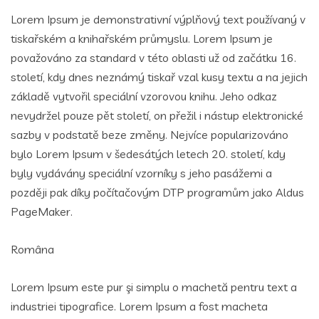
Lorem Ipsum je demonstrativní výplňový text používaný v
tiskařském a knihařském průmyslu. Lorem Ipsum je
považováno za standard v této oblasti už od začátku 16.
století, kdy dnes neznámý tiskař vzal kusy textu a na jejich
základě vytvořil speciální vzorovou knihu. Jeho odkaz
nevydržel pouze pět století, on přežil i nástup elektronické
sazby v podstatě beze změny. Nejvíce popularizováno
bylo Lorem Ipsum v šedesátých letech 20. století, kdy
byly vydávány speciální vzorníky s jeho pasážemi a
později pak díky počítačovým DTP programům jako Aldus
PageMaker.
Româna
Lorem Ipsum este pur şi simplu o machetă pentru text a
industriei tipografice. Lorem Ipsum a fost macheta