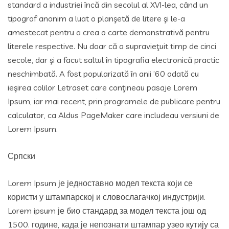
standard a industriei încă din secolul al XVI-lea, când un
tipograf anonim a luat o planşetă de litere şi le-a
amestecat pentru a crea o carte demonstrativă pentru
literele respective. Nu doar că a supravieţuit timp de cinci
secole, dar şi a facut saltul în tipografia electronică practic
neschimbată. A fost popularizată în anii ’60 odată cu
ieşirea colilor Letraset care conţineau pasaje Lorem
Ipsum, iar mai recent, prin programele de publicare pentru
calculator, ca Aldus PageMaker care includeau versiuni de
Lorem Ipsum.
Српски
Lorem Ipsum је једноставно модел текста који се
користи у штампарској и словослагачкој индустрији.
Lorem ipsum је био стандард за модел текста још од
1500. године, када је непознати штампар узео кутију са