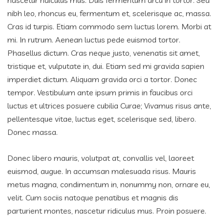
nascetur ridiculus mus. Duis fermentum arcu in tortor. Sed
nibh leo, rhoncus eu, fermentum et, scelerisque ac, massa.
Cras id turpis. Etiam commodo sem luctus lorem. Morbi at
mi. In rutrum. Aenean luctus pede euismod tortor.
Phasellus dictum. Cras neque justo, venenatis sit amet,
tristique et, vulputate in, dui. Etiam sed mi gravida sapien
imperdiet dictum. Aliquam gravida orci a tortor. Donec
tempor. Vestibulum ante ipsum primis in faucibus orci
luctus et ultrices posuere cubilia Curae; Vivamus risus ante,
pellentesque vitae, luctus eget, scelerisque sed, libero.
Donec massa.
Donec libero mauris, volutpat at, convallis vel, laoreet
euismod, augue. In accumsan malesuada risus. Mauris
metus magna, condimentum in, nonummy non, ornare eu,
velit. Cum sociis natoque penatibus et magnis dis
parturient montes, nascetur ridiculus mus. Proin posuere.