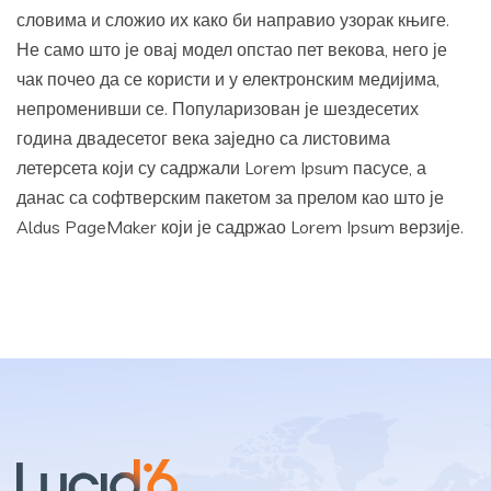
словима и сложио их како би направио узорак књиге.
Не само што је овај модел опстао пет векова, него је
чак почео да се користи и у електронским медијима,
непроменивши се. Популаризован је шездесетих
година двадесетог века заједно са листовима
летерсета који су садржали Lorem Ipsum пасусе, а
данас са софтверским пакетом за прелом као што је
Aldus PageMaker који је садржао Lorem Ipsum верзије.